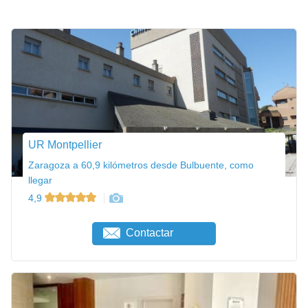
UR Montpellier
Zaragoza a 60,9 kilómetros desde Bulbuente, como
llegar
4,9
Contactar