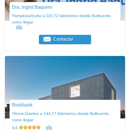
Dra. Ingrid Baquero
Pamplona/Iruña a 110,72 kilómetros desde Bulbuente,
como llegar
Contactar
Biokibank
Vitoria-Gasteiz a 144,17 kilómetros desde Bulbuente,
como llegar
4,6