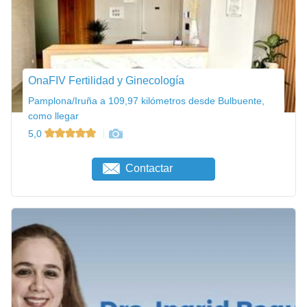
OnaFIV Fertilidad y Ginecología
Pamplona/Iruña a 109,97 kilómetros desde Bulbuente,
como llegar
5,0
Contactar