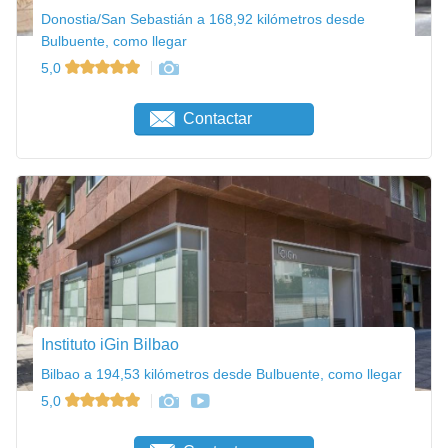
Donostia/San Sebastián a 168,92 kilómetros desde
Bulbuente, como llegar
5,0
Contactar
Instituto iGin Bilbao
Bilbao a 194,53 kilómetros desde Bulbuente, como llegar
5,0