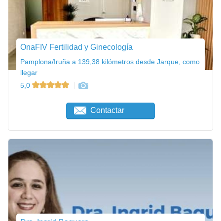
OnaFIV Fertilidad y Ginecología
Pamplona/Iruña a 139,38 kilómetros desde Jarque, como
llegar
5,0
Contactar