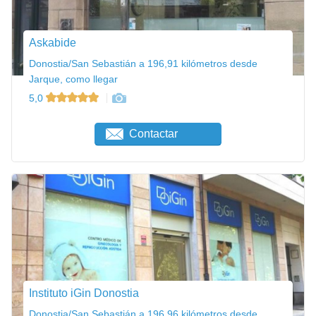
Askabide
Donostia/San Sebastián a 196,91 kilómetros desde
Jarque, como llegar
5,0
Contactar
Instituto iGin Donostia
Donostia/San Sebastián a 196,96 kilómetros desde