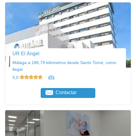
UR El Ángel
Málaga a 186,79 kilómetros desde Santo Tomé, como
llegar
5,0
Contactar