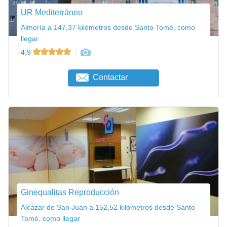
UR Mediterráneo
Almería a 147,37 kilómetros desde Santo Tomé, como
llegar
4,9
Contactar
Ginequalitas Reproducción
Alcázar de San Juan a 152,52 kilómetros desde Santo
Tomé, como llegar