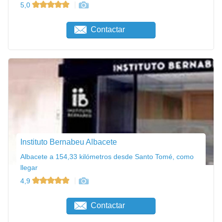
5,0
Contactar
Instituto Bernabeu Albacete
Albacete a 154,33 kilómetros desde Santo Tomé, como
llegar
4,9
Contactar