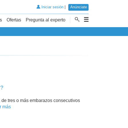
Iniciar sesión
|
Anúnciate
s
Ofertas
Pregunta al experto
o?
ida de tres o más embarazos consecutivos
r más